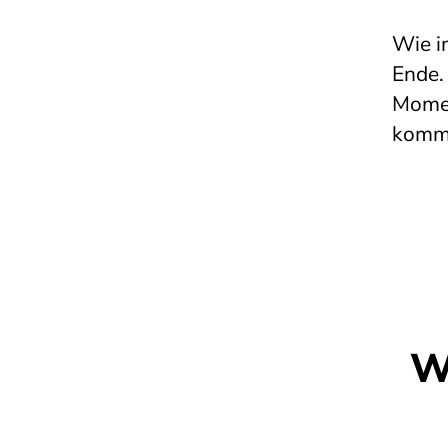
Wie i
Ende.
Momen
komme
W