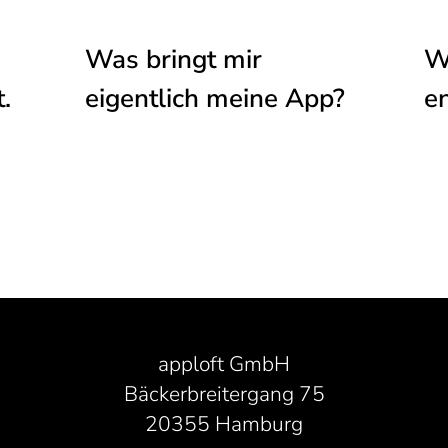
Was bringt mir
W
.
eigentlich meine App?
e
apploft GmbH
Bäckerbreitergang 75
20355 Hamburg