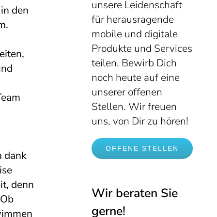
unsere Leidenschaft
in den
für herausragende
m.
mobile und digitale
Produkte und Services
eiten,
teilen. Bewirb Dich
und
noch heute auf eine
unserer offenen
 Team
Stellen. Wir freuen
uns, von Dir zu hören!
OFFENE STELLEN
h dank
ise
it, denn
Wir beraten Sie
 Ob
gerne!
hwimmen