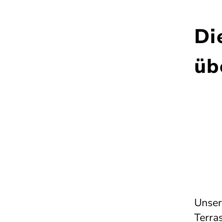
Di
üb
Unser
Terras