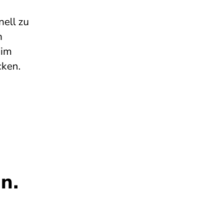
ell zu
n
 im
cken.
n.