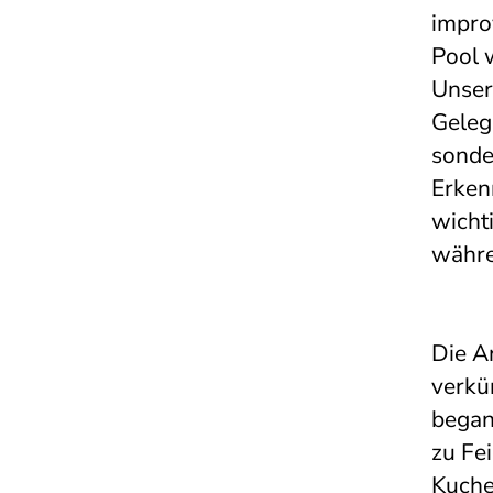
impro
Pool 
Unser
Geleg
sonde
Erken
wicht
währe
Die Ar
verkü
begann
zu Fe
Kuche