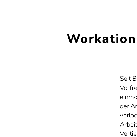
Workation
Seit B
Vorfr
einmo
der Ar
verlo
Arbei
Vertie