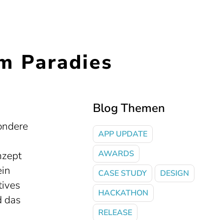
m Paradies
Blog Themen
sondere
APP UPDATE
AWARDS
nzept
ein
CASE STUDY
DESIGN
tives
HACKATHON
d das
RELEASE