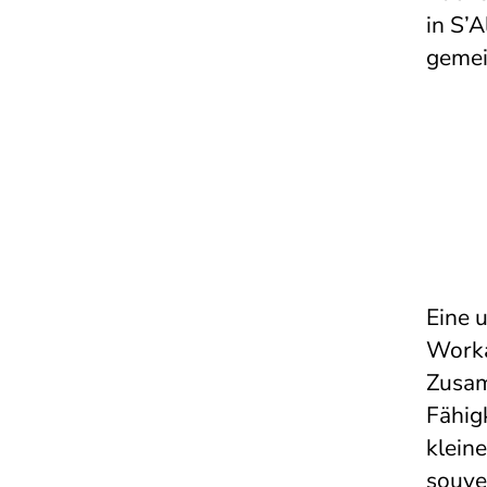
in S’A
gemei
Eine 
Worka
Zusam
Fähig
klein
souve