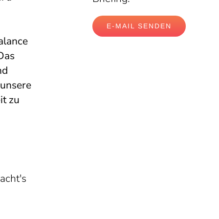
E-MAIL SENDEN
alance
 Das
nd
 unsere
t zu