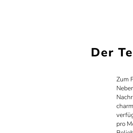
Der Te
Zum F
Neben
Nachr
charm
verfü
pro Mo
Belie