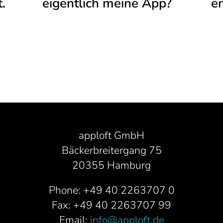
.
eigentlich meine App?
e
apploft GmbH
Bäckerbreitergang 75
20355 Hamburg
Phone: +49 40 2263707 0
Fax: +49 40 2263707 99
Email:
info@apploft.de