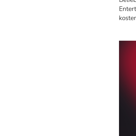
Enter
koste