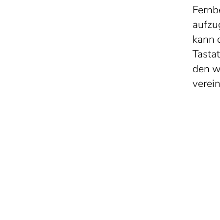
Fernb
aufzug
kann 
Tasta
den w
verei