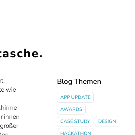
tasche.
t.
Blog Themen
te wie
APP UPDATE
chirme
AWARDS
r·innen
CASE STUDY
DESIGN
 großer
HACKATHON
One