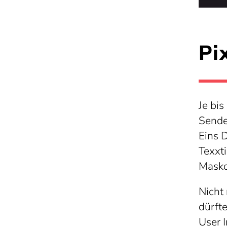
Pi
Je bis
Sende
Eins 
Texxti
Masko
Nicht 
dürft
User I